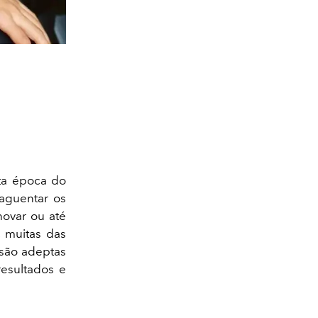
sta época do
aguentar os
novar ou até
, muitas das
são adeptas
esultados e