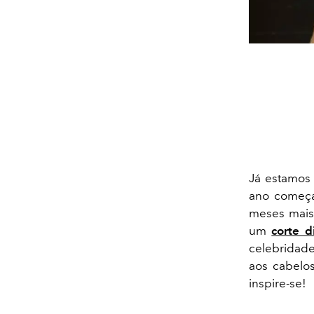
Já estamos 
ano começa
meses mais 
um
corte d
celebridad
aos cabelo
inspire-se!