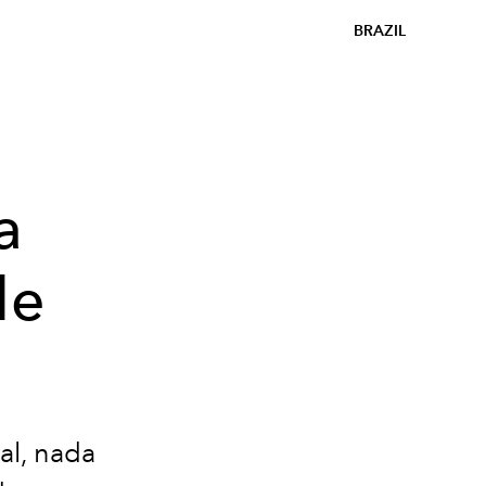
BRAZIL
a
de
al, nada