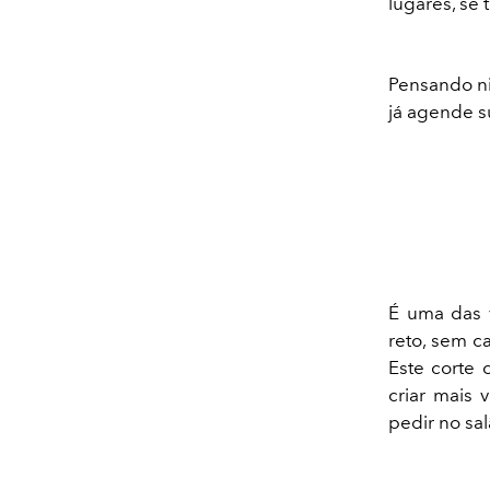
lugares, se
Pensando ni
já agende su
É uma das v
reto, sem c
Este corte 
criar mais 
pedir no sa