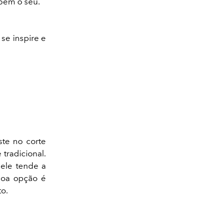
mbém o seu.
se inspire e
ste no corte
tradicional.
 ele tende a
 boa opção é
to.