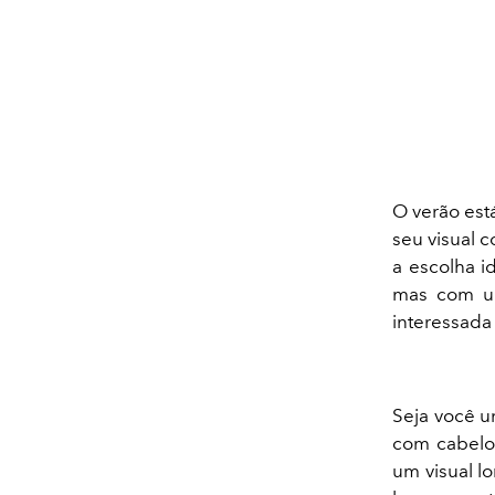
O verão est
seu visual 
a escolha id
mas com um
interessada 
Seja você u
com cabelo 
um visual l