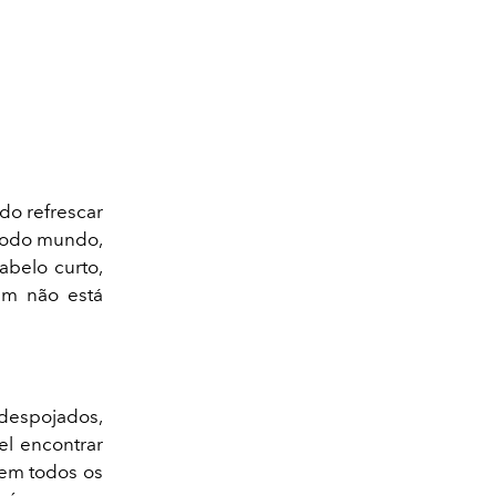
do refrescar
 todo mundo,
cabelo curto,
em não está
 despojados,
el encontrar
 em todos os