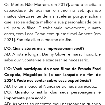
Os Mortos Não Morrem
, em 2019]
, amo a escrita, a
capacidade de acalmar o ritmo no set, quando
muitos diretores tendem a acelerar porque acham
que isso se adapta melhor à sua personalidade ou é
útil para o filme. E trabalharia novamente, quanto
antes, com Leos Carax, com quem filmei
Annette [em
2021]
. Poderia dizer o mesmo de Jim.
L’O:
Quais atores mais impressionam você?
AD:
A lista é longa... Danny Glover é maravilhoso. Ele
sabe ouvir, conter-se e exagerar, se necessário.
L’O: Você participou do novo filme de Francis Ford
Coppola, Megalópolis [a ser lançado no fim de
2024]
. Pode nos contar sobre essa experiência?
AD:
Foi uma loucura! Nunca se viu nada parecido...
L’O:
Quanto o estilo dos seus personagens é
importante para você?
AD:
Às vezes só encontro meu personagem quando