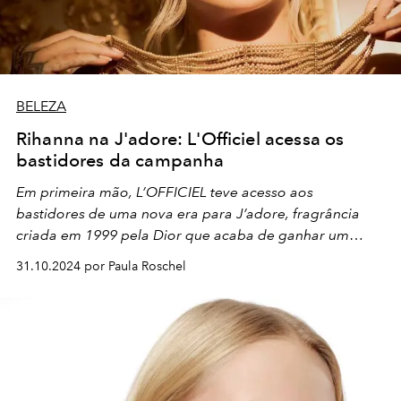
BELEZA
Rihanna na J'adore: L'Officiel acessa os
bastidores da campanha
Em primeira mão, L’OFFICIEL teve acesso aos
bastidores de uma nova era para J’adore, fragrância
criada em 1999 pela Dior que acaba de ganhar um
novo e marcante rosto, a poderosa ícone pop Rihanna.
31.10.2024 por Paula Roschel
Com exclusividade, batemos um papo com a estrela e
com Steven Klein, diretor que conduziu a campanha.