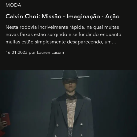
MODA
Calvin Choi: Missão - Imaginação - Ação
Nesta rodovia incrivelmente rápida, na qual muitas
novas faixas estão surgindo e se fundindo enquanto
muitas estão simplesmente desaparecendo, um
motorista está firmemente no controle de seu
16.01.2023 por Lauren Easum
transportador AMTD abrindo caminho para muitos
outros: Calvin Choi. Ele é um indivíduo eficaz, orientado
por propósitos, com um claro senso de missão na vida e
no mundo