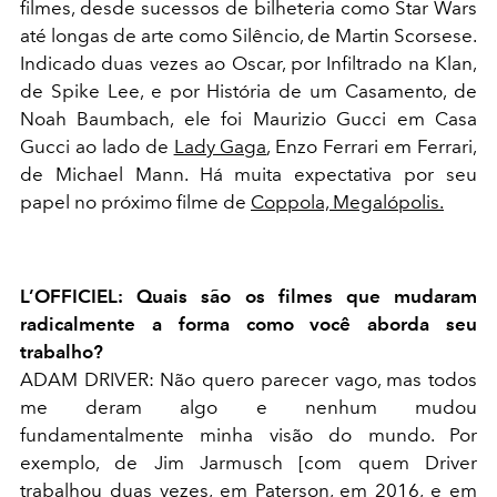
filmes, desde sucessos de bilheteria como
Star Wars
até longas de arte como
Silêncio
, de Martin Scorsese.
Indicado duas vezes ao Oscar, por
Infiltrado na Klan
,
de Spike Lee, e por
História de um Casamento
, de
Noah Baumbach, ele foi Maurizio Gucci em
Casa
Gucci
ao lado de
Lady Gaga
, Enzo Ferrari em
Ferrari
,
de Michael Mann. Há muita expectativa por seu
papel no próximo filme de
Coppola,
Megalópolis
.
L’OFFICIEL:
Quais são os filmes que mudaram
radicalmente a forma como você aborda seu
trabalho?
ADAM DRIVER:
Não quero parecer vago, mas todos
me deram algo e nenhum mudou
fundamentalmente minha visão do mundo. Por
exemplo, de Jim Jarmusch
[com quem Driver
trabalhou duas vezes, em
Paterson
, em 2016, e em