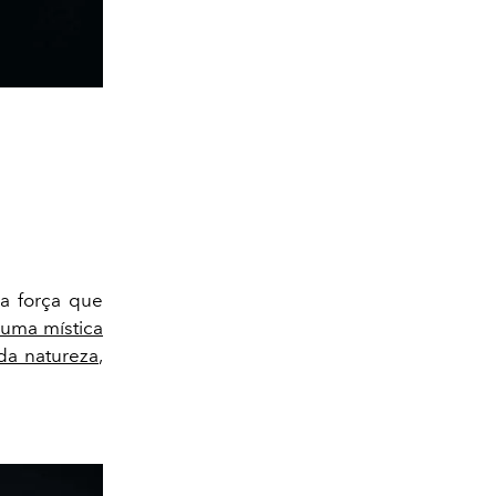
la força que
 uma mística
da natureza
,