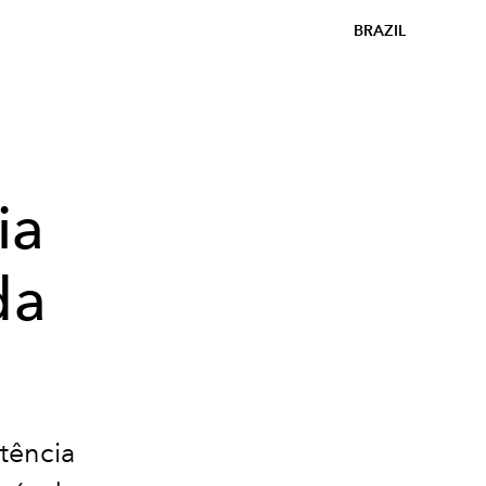
BRAZIL
ia
da
tência