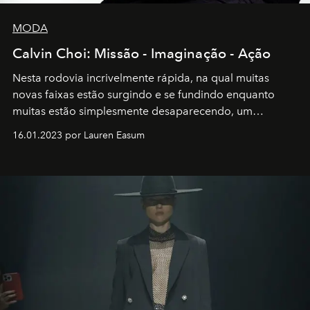
MODA
Calvin Choi: Missão - Imaginação - Ação
Nesta rodovia incrivelmente rápida, na qual muitas
novas faixas estão surgindo e se fundindo enquanto
muitas estão simplesmente desaparecendo, um
motorista está firmemente no controle de seu
16.01.2023 por Lauren Easum
transportador AMTD abrindo caminho para muitos
outros: Calvin Choi. Ele é um indivíduo eficaz, orientado
por propósitos, com um claro senso de missão na vida e
no mundo