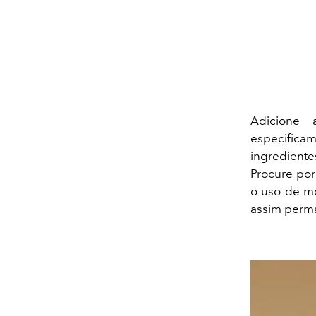
Adicione 
especifica
ingredient
Procure po
o uso de mo
assim perm