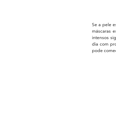
Se a pele e
máscaras e
intensos si
dia com pro
pode começa