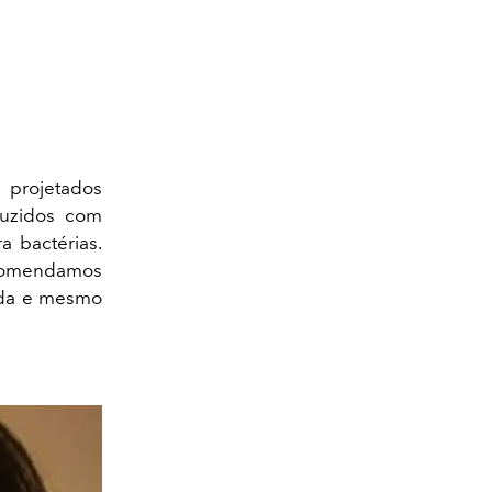
projetados
duzidos com
 bactérias.
ecomendamos
vada e mesmo