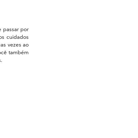
e passar por
os cuidados
uas vezes ao
 Você também
.