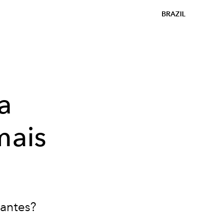
BRAZIL
a
mais
tantes?