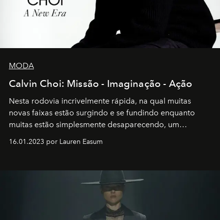
MODA
Calvin Choi: Missão - Imaginação - Ação
Nesta rodovia incrivelmente rápida, na qual muitas
novas faixas estão surgindo e se fundindo enquanto
muitas estão simplesmente desaparecendo, um
motorista está firmemente no controle de seu
16.01.2023 por Lauren Easum
transportador AMTD abrindo caminho para muitos
outros: Calvin Choi. Ele é um indivíduo eficaz, orientado
por propósitos, com um claro senso de missão na vida e
no mundo