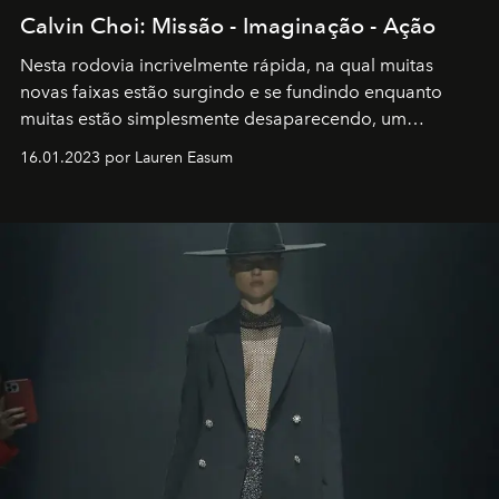
Calvin Choi: Missão - Imaginação - Ação
Nesta rodovia incrivelmente rápida, na qual muitas
novas faixas estão surgindo e se fundindo enquanto
muitas estão simplesmente desaparecendo, um
motorista está firmemente no controle de seu
16.01.2023 por Lauren Easum
transportador AMTD abrindo caminho para muitos
outros: Calvin Choi. Ele é um indivíduo eficaz, orientado
por propósitos, com um claro senso de missão na vida e
no mundo