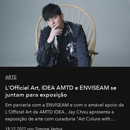
ARTE
L'Officiel Art, IDEA AMTD e ENVISEAM se
juntam para exposição
Em parceria com a
ENVISEAM
e com o amável apoio da
L'Officiel Art
da
AMTD IDEA
,
Jay Chou
apresenta a
exposição de arte com curadoria "Art Colure with
Artistes" no icônico
Marina Bay Sands
de Cingapura.
19.12.2022 por SImone Vertua