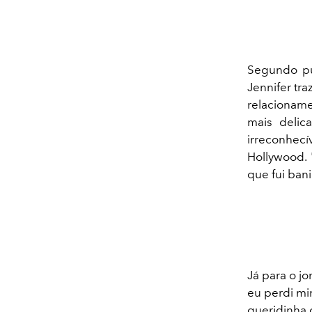
Segundo pub
Jennifer tr
​​relaciona
mais delic
irreconhecí
Hollywood. 
que fui bani
Já para o jo
eu perdi min
queridinha 