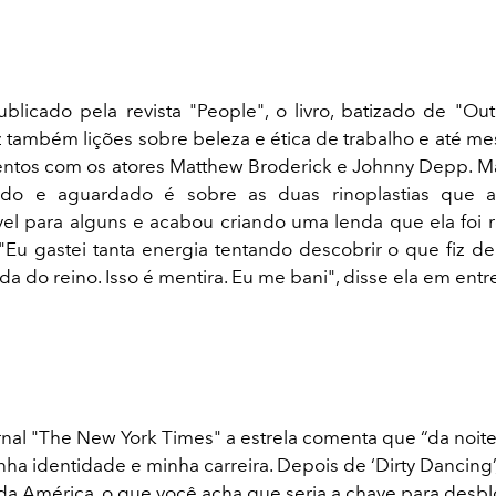
licado pela revista "People", o livro, batizado de "Out
az também lições sobre beleza e ética de trabalho e até m
mentos com os atores Matthew Broderick e Johnny Depp. M
ado e aguardado é sobre as duas rinoplastias que
vel para alguns e acabou criando uma lenda que ela foi r
"Eu gastei tanta energia tentando descobrir o que fiz de
da do reino. Isso é mentira. Eu me bani", disse ela em entre
rnal "The New York Times" a estrela comenta que “da noite 
ha identidade e minha carreira. Depois de ‘Dirty Dancing’,
da América, o que você acha que seria a chave para desb