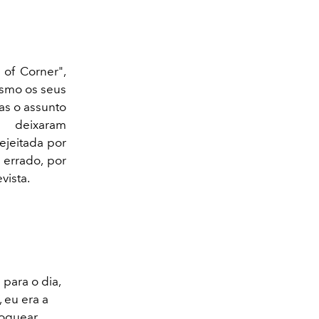
 of Corner",
esmo os seus
as o assunto
 a deixaram
ejeitada por
 errado, por
vista.
para o dia,
 eu era a
loquear