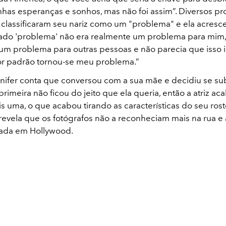
nhas esperanças e sonhos, mas não foi assim”. Diversos pro
a classificaram seu nariz como um "problema" e ela acresc
do 'problema' não era realmente um problema para mim
 um problema para outras pessoas e não parecia que isso i
or padrão tornou-se meu problema.”
nnifer conta que conversou com a sua mãe e decidiu se s
 primeira não ficou do jeito que ela queria, então a atriz ac
 uma, o que acabou tirando as características do seu rosto
evela que os fotógrafos não a reconheciam mais na rua e
iada em Hollywood.