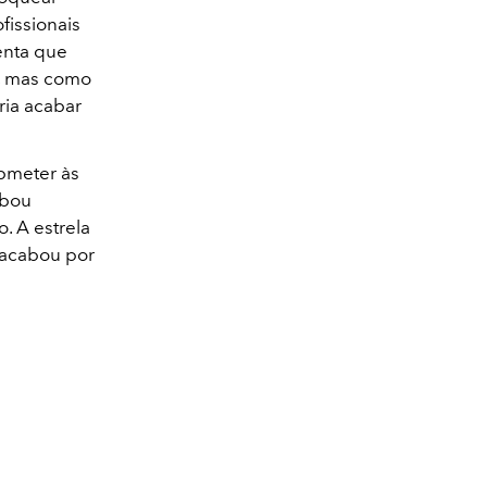
fissionais
enta que
, mas como
ria acabar
ubmeter às
abou
. A estrela
 acabou por