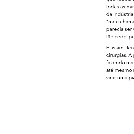
todas as mi
da indústri
"meu chama
parecia ser
tão cedo, p
E assim, Je
cirurgias. A
fazendo mais
até mesmo r
virar uma p