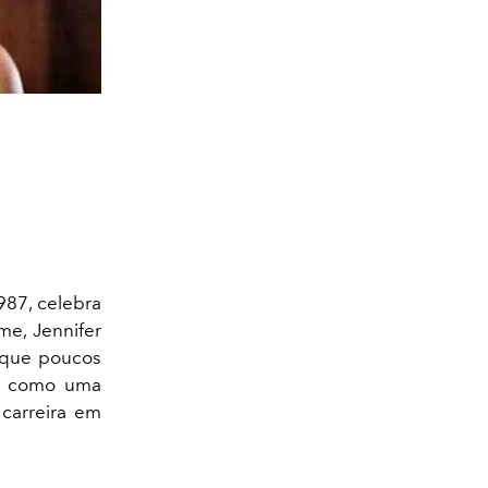
987, celebra
me, Jennifer
a que poucos
ta como uma
carreira em