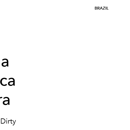
BRAZIL
la
ica
ra
Dirty