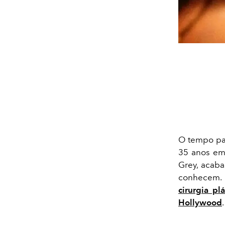
O tempo pas
35 anos em 
Grey, acaba
conhecem. 
cirurgia plá
Hollywood
.