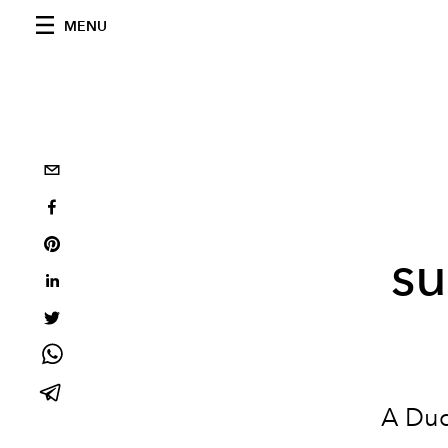
MENU
s
A Duq