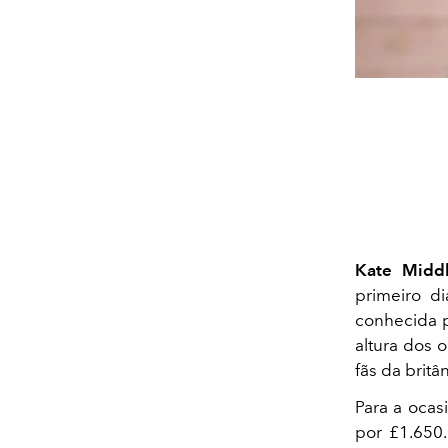
Kate Midd
primeiro d
conhecida p
altura dos 
fãs da britâ
Para a ocas
por £1.650.