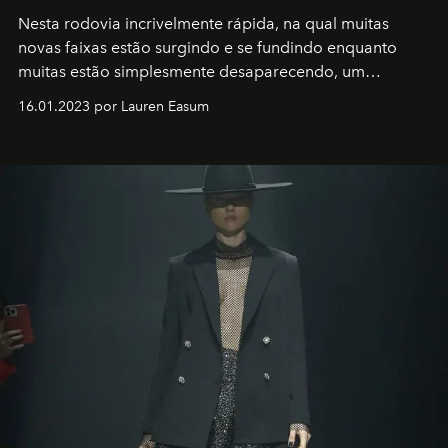
Nesta rodovia incrivelmente rápida, na qual muitas
novas faixas estão surgindo e se fundindo enquanto
muitas estão simplesmente desaparecendo, um
motorista está firmemente no controle de seu
16.01.2023 por Lauren Easum
transportador AMTD abrindo caminho para muitos
outros: Calvin Choi. Ele é um indivíduo eficaz, orientado
por propósitos, com um claro senso de missão na vida e
no mundo