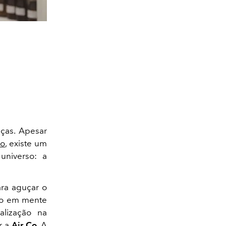
ças. Apesar
do
, existe um
universo: a
ara aguçar o
sso em mente
alização na
r a
Air Co
. A