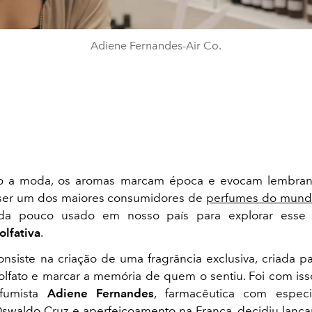
Adiene Fernandes-Air Co.
 a moda, os aromas marcam época e evocam lembran
l ser um dos maiores consumidores de
perfumes do mun
nda pouco usado em nosso país para explorar esse 
olfativa
.
onsiste na criação de uma fragrância exclusiva, criada p
olfato e marcar a memória de quem o sentiu. Foi com i
fumista
Adiene Fernandes
, farmacêutica com especi
waldo Cruz e aperfeiçoamento na França, decidiu lança