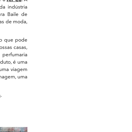
da indústria
ara Baile de
cas de moda,
do que pode
ossas casas,
 perfumaria
oduto, é uma
, uma viagem
 imagem, uma
m
.