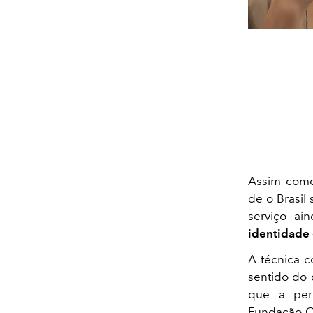
Assim como
de o Brasi
serviço ai
identidade 
A técnica c
sentido do 
que a per
Fundação Os