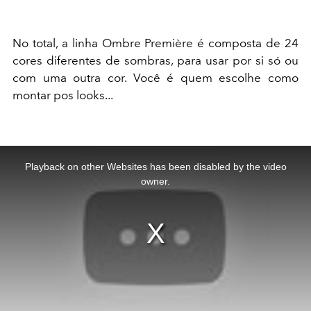
No total, a linha Ombre Première é composta de 24
cores diferentes de sombras, para usar por si só ou
com uma outra cor. Você é quem escolhe como
montar pos looks...
This
is
a
Playback on other Websites has been disabled by the video
modal
window.
owner.