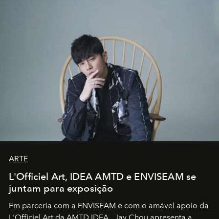
ARTE
L'Officiel Art, IDEA AMTD e ENVISEAM se
juntam para exposição
Em parceria com a
ENVISEAM
e com o amável apoio da
L'Officiel Art
da
AMTD IDEA
,
Jay Chou
apresenta a