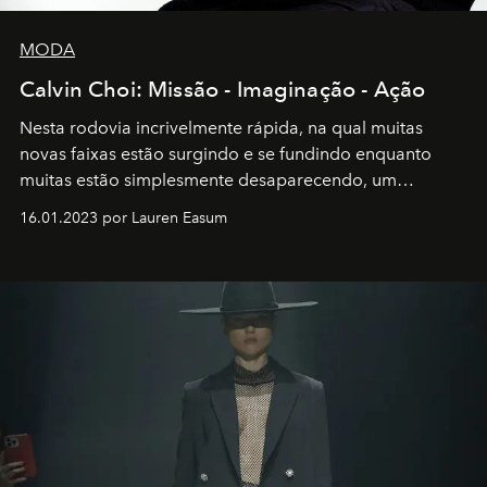
MODA
Calvin Choi: Missão - Imaginação - Ação
Nesta rodovia incrivelmente rápida, na qual muitas
novas faixas estão surgindo e se fundindo enquanto
muitas estão simplesmente desaparecendo, um
motorista está firmemente no controle de seu
16.01.2023 por Lauren Easum
transportador AMTD abrindo caminho para muitos
outros: Calvin Choi. Ele é um indivíduo eficaz, orientado
por propósitos, com um claro senso de missão na vida e
no mundo