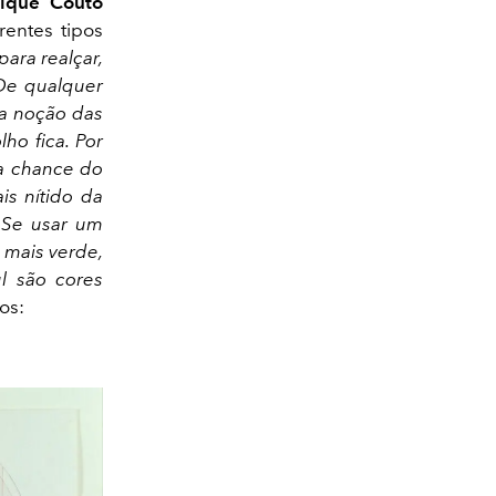
ique Couto
rentes tipos
ara realçar,
 De qualquer
ma noção das
ho fica. Por
 a chance do
is nítido da
 Se usar um
 mais verde,
ul são cores
os: