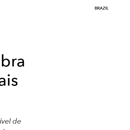
BRAZIL
ubra
ais
m
vel de