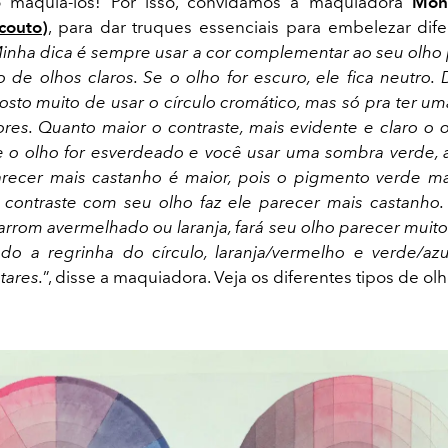
 maquiá-los! Por isso, convidamos a maquiadora
Mon
couto
)
, para dar truques essenciais para embelezar dife
inha dica é sempre usar a cor complementar ao seu olho p
o de olhos claros. Se o olho for escuro, ele fica neutro.
osto muito de usar o círculo cromático, mas só pra ter u
res. Quanto maior o contraste, mais evidente e claro o ol
 o olho for esverdeado e você usar uma sombra verde,
recer mais castanho é maior, pois o pigmento verde ma
contraste com seu olho faz ele parecer mais castanho.
rrom avermelhado ou laranja, fará seu olho parecer muito
do a regrinha do círculo, laranja/vermelho e verde/az
ares.
”, disse a maquiadora. Veja os diferentes tipos de olh