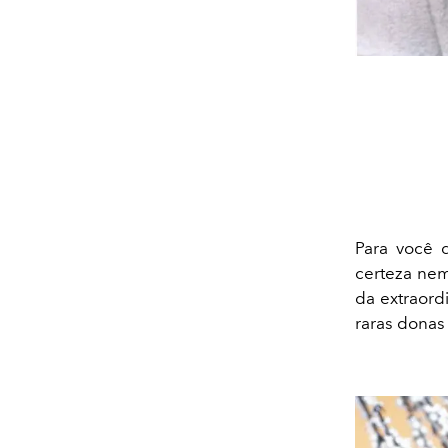
Para você 
certeza ne
da extraord
raras donas 