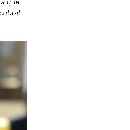
rá que
cubra!