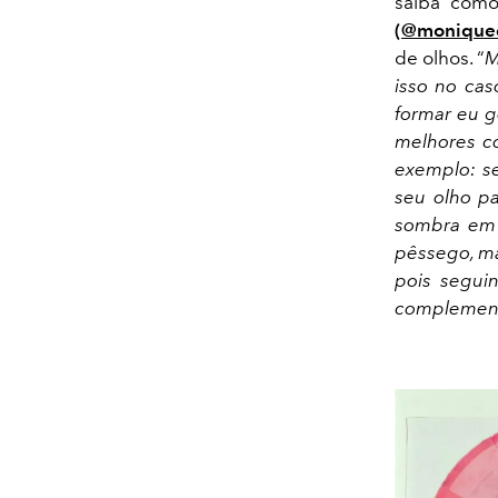
saiba como
(
@monique
de olhos. “
M
isso no cas
formar eu g
melhores co
exemplo: se
seu olho pa
sombra em 
pêssego, ma
pois seguin
complement