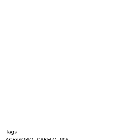
Tags
ACESSORIO
CABELO
90S