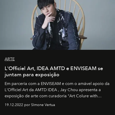
ARTE
L'Officiel Art, IDEA AMTD e ENVISEAM se
juntam para exposição
Em parceria com a
ENVISEAM
e com o amável apoio da
L'Officiel Art
da
AMTD IDEA
,
Jay Chou
apresenta a
exposição de arte com curadoria "Art Colure with
Artistes" no icônico
Marina Bay Sands
de Cingapura.
19.12.2022 por SImone Vertua