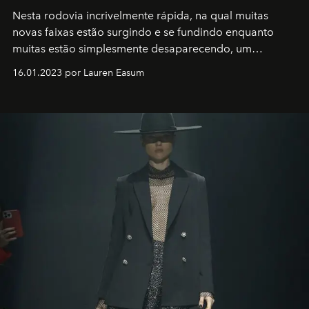
Nesta rodovia incrivelmente rápida, na qual muitas
novas faixas estão surgindo e se fundindo enquanto
muitas estão simplesmente desaparecendo, um
motorista está firmemente no controle de seu
16.01.2023 por Lauren Easum
transportador AMTD abrindo caminho para muitos
outros: Calvin Choi. Ele é um indivíduo eficaz, orientado
por propósitos, com um claro senso de missão na vida e
no mundo