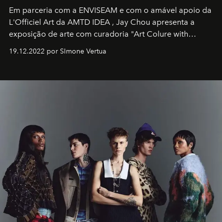
Em parceria com a
ENVISEAM
e com o amável apoio da
L'Officiel Art
da
AMTD IDEA
,
Jay Chou
apresenta a
exposição de arte com curadoria "Art Colure with
Artistes" no icônico
Marina Bay Sands
de Cingapura.
19.12.2022 por SImone Vertua