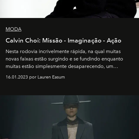
MODA
Calvin Choi: Missão - Imaginação - Ação
Nesta rodovia incrivelmente rápida, na qual muitas
novas faixas estão surgindo e se fundindo enquanto
muitas estão simplesmente desaparecendo, um
motorista está firmemente no controle de seu
16.01.2023 por Lauren Easum
transportador AMTD abrindo caminho para muitos
outros: Calvin Choi. Ele é um indivíduo eficaz, orientado
por propósitos, com um claro senso de missão na vida e
no mundo