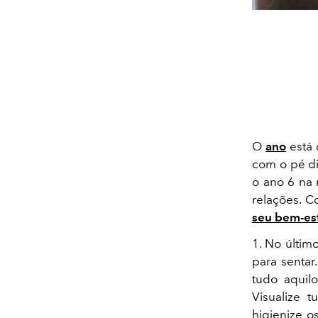
O
ano
está 
com o pé d
o ano 6 n
a 
relações. C
seu bem-es
1. No últim
para senta
tudo aquil
Visualize 
higienize o