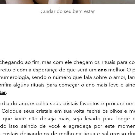
Cuidar do seu bem-estar
chegando ao fim, mas com ele chegam os rituais para c
ireito e com a esperança de que será um
ano
melhor. O p
numerologia, sendo o número que fala sobre o amor, famí
onfira alguns rituais para começar o ano mais leve e ai
tar
.
o dia do ano, escolha seus cristais favoritos e procure um
r. Coloque seus
cristais em sua volta, feche os olhos e m
o que você não deseja mais, seja levado para longe d
tudo isso saindo de você e agradeça por este moment
s cristais deixando-os de molho na água e sal grosso du