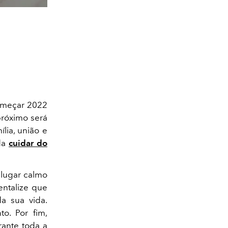
omeçar 2022
róximo será
lia, união e
nda
cuidar do
 lugar calmo
entalize que
a sua vida.
o. Por fim,
rante toda a