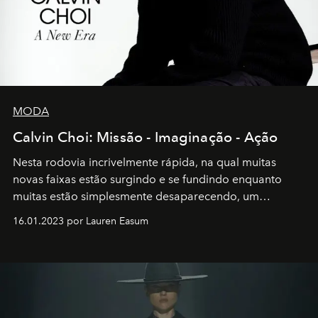
MODA
Calvin Choi: Missão - Imaginação - Ação
Nesta rodovia incrivelmente rápida, na qual muitas
novas faixas estão surgindo e se fundindo enquanto
muitas estão simplesmente desaparecendo, um
motorista está firmemente no controle de seu
16.01.2023 por Lauren Easum
transportador AMTD abrindo caminho para muitos
outros: Calvin Choi. Ele é um indivíduo eficaz, orientado
por propósitos, com um claro senso de missão na vida e
no mundo