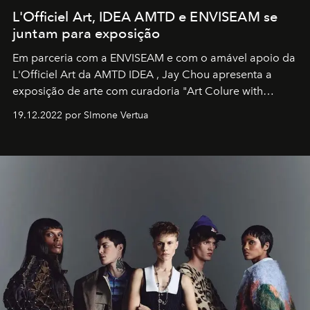
L'Officiel Art, IDEA AMTD e ENVISEAM se
juntam para exposição
Em parceria com a
ENVISEAM
e com o amável apoio da
L'Officiel Art
da
AMTD IDEA
,
Jay Chou
apresenta a
exposição de arte com curadoria "Art Colure with
Artistes" no icônico
Marina Bay Sands
de Cingapura.
19.12.2022 por SImone Vertua