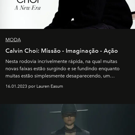
MODA
Calvin Choi: Missão - Imaginação - Ação
Nesta rodovia incrivelmente rápida, na qual muitas
novas faixas estão surgindo e se fundindo enquanto
muitas estão simplesmente desaparecendo, um
motorista está firmemente no controle de seu
16.01.2023 por Lauren Easum
transportador AMTD abrindo caminho para muitos
outros: Calvin Choi. Ele é um indivíduo eficaz, orientado
por propósitos, com um claro senso de missão na vida e
no mundo