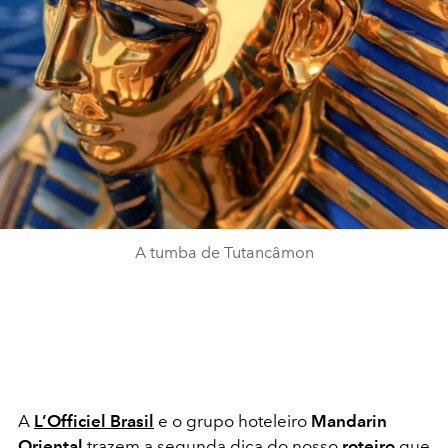
A tumba de Tutancâmon
A
L’Officiel Brasil
e o grupo hoteleiro
Mandarin
Oriental
trazem a segunda dica do nosso
roteiro
que