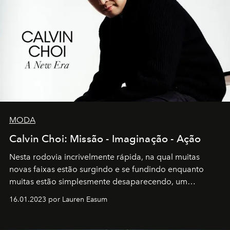
MODA
Calvin Choi: Missão - Imaginação - Ação
Nesta rodovia incrivelmente rápida, na qual muitas
novas faixas estão surgindo e se fundindo enquanto
muitas estão simplesmente desaparecendo, um
motorista está firmemente no controle de seu
16.01.2023 por Lauren Easum
transportador AMTD abrindo caminho para muitos
outros: Calvin Choi. Ele é um indivíduo eficaz, orientado