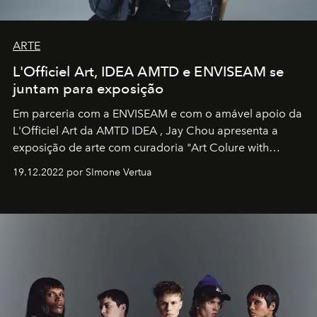
ARTE
L'Officiel Art, IDEA AMTD e ENVISEAM se
juntam para exposição
Em parceria com a
ENVISEAM
e com o amável apoio da
L'Officiel Art
da
AMTD IDEA
,
Jay Chou
apresenta a
exposição de arte com curadoria "Art Colure with
Artistes" no icônico
Marina Bay Sands
de Cingapura.
19.12.2022 por SImone Vertua