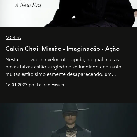
MODA
Calvin Choi: Missão - Imaginação - Ação
Nesta rodovia incrivelmente rápida, na qual muitas
novas faixas estão surgindo e se fundindo enquanto
muitas estão simplesmente desaparecendo, um
motorista está firmemente no controle de seu
16.01.2023 por Lauren Easum
transportador AMTD abrindo caminho para muitos
outros: Calvin Choi. Ele é um indivíduo eficaz, orientado
por propósitos, com um claro senso de missão na vida e
no mundo