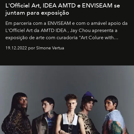
L'Officiel Art, IDEA AMTD e ENVISEAM se
juntam para exposição
Em parceria com a
ENVISEAM
e com o amável apoio da
L'Officiel Art
da
AMTD IDEA
,
Jay Chou
apresenta a
exposição de arte com curadoria "Art Colure with
Artistes" no icônico
Marina Bay Sands
de Cingapura.
19.12.2022 por SImone Vertua