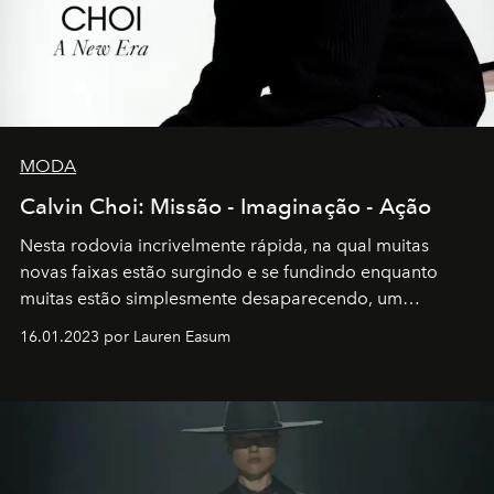
MODA
Calvin Choi: Missão - Imaginação - Ação
Nesta rodovia incrivelmente rápida, na qual muitas
novas faixas estão surgindo e se fundindo enquanto
muitas estão simplesmente desaparecendo, um
motorista está firmemente no controle de seu
16.01.2023 por Lauren Easum
transportador AMTD abrindo caminho para muitos
outros: Calvin Choi. Ele é um indivíduo eficaz, orientado
por propósitos, com um claro senso de missão na vida e
no mundo