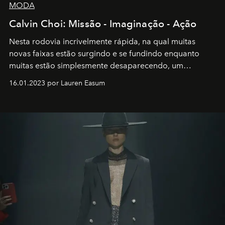
MODA
Calvin Choi: Missão - Imaginação - Ação
Nesta rodovia incrivelmente rápida, na qual muitas
novas faixas estão surgindo e se fundindo enquanto
muitas estão simplesmente desaparecendo, um
motorista está firmemente no controle de seu
16.01.2023 por Lauren Easum
transportador AMTD abrindo caminho para muitos
outros: Calvin Choi. Ele é um indivíduo eficaz, orientado
por propósitos, com um claro senso de missão na vida e
no mundo