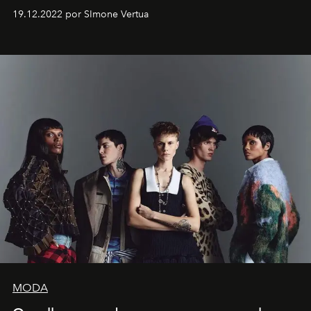
Artistes" no icônico
Marina Bay Sands
de Cingapura.
19.12.2022 por SImone Vertua
MODA