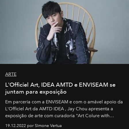
ARTE
L'Officiel Art, IDEA AMTD e ENVISEAM se
juntam para exposição
Em parceria com a
ENVISEAM
e com o amável apoio da
L'Officiel Art
da
AMTD IDEA
,
Jay Chou
apresenta a
exposição de arte com curadoria "Art Colure with
Artistes" no icônico
Marina Bay Sands
de Cingapura.
19.12.2022 por SImone Vertua