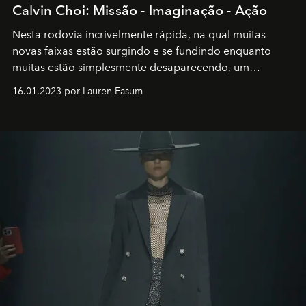
Calvin Choi: Missão - Imaginação - Ação
Nesta rodovia incrivelmente rápida, na qual muitas
novas faixas estão surgindo e se fundindo enquanto
muitas estão simplesmente desaparecendo, um
motorista está firmemente no controle de seu
16.01.2023 por Lauren Easum
transportador AMTD abrindo caminho para muitos
outros: Calvin Choi. Ele é um indivíduo eficaz, orientado
por propósitos, com um claro senso de missão na vida e
no mundo