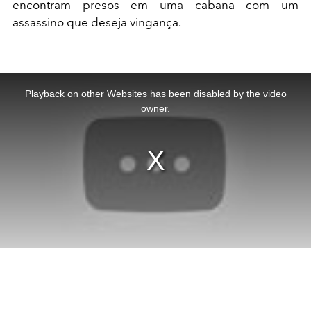
encontram presos em uma cabana com um
assassino que deseja vingança.
This
is
a
Playback on other Websites has been disabled by the video
modal
window.
owner.