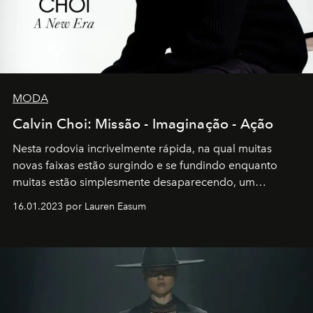
MODA
Calvin Choi: Missão - Imaginação - Ação
Nesta rodovia incrivelmente rápida, na qual muitas
novas faixas estão surgindo e se fundindo enquanto
muitas estão simplesmente desaparecendo, um
motorista está firmemente no controle de seu
16.01.2023 por Lauren Easum
transportador AMTD abrindo caminho para muitos
outros: Calvin Choi. Ele é um indivíduo eficaz, orientado
por propósitos, com um claro senso de missão na vida e
no mundo