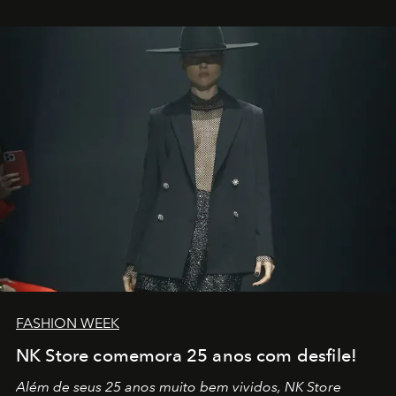
outros: Calvin Choi. Ele é um indivíduo eficaz, orientado
por propósitos, com um claro senso de missão na vida e
no mundo
FASHION WEEK
NK Store comemora 25 anos com desfile!
Além de seus 25 anos muito bem vividos, NK Store