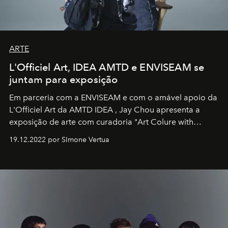
ARTE
L'Officiel Art, IDEA AMTD e ENVISEAM se
juntam para exposição
Em parceria com a
ENVISEAM
e com o amável apoio da
L'Officiel Art
da
AMTD IDEA
,
Jay Chou
apresenta a
exposição de arte com curadoria "Art Colure with
Artistes" no icônico
Marina Bay Sands
de Cingapura.
19.12.2022 por SImone Vertua