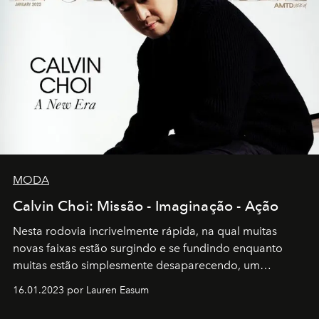
MODA
Calvin Choi: Missão - Imaginação - Ação
Nesta rodovia incrivelmente rápida, na qual muitas
novas faixas estão surgindo e se fundindo enquanto
muitas estão simplesmente desaparecendo, um
motorista está firmemente no controle de seu
16.01.2023 por Lauren Easum
transportador AMTD abrindo caminho para muitos
outros: Calvin Choi. Ele é um indivíduo eficaz, orientado