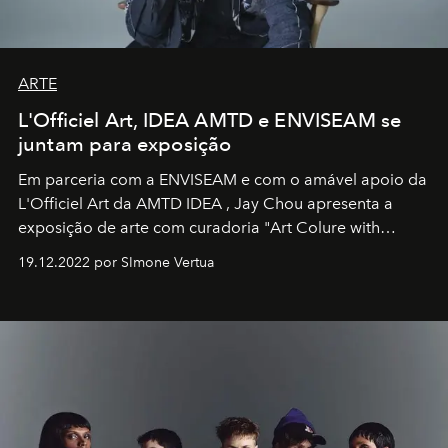
ARTE
L'Officiel Art, IDEA AMTD e ENVISEAM se
juntam para exposição
Em parceria com a
ENVISEAM
e com o amável apoio da
L'Officiel Art
da
AMTD IDEA
,
Jay Chou
apresenta a
exposição de arte com curadoria "Art Colure with
Artistes" no icônico
Marina Bay Sands
de Cingapura.
19.12.2022 por SImone Vertua