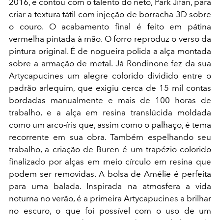
2016, e contou com o talento do neto, Park Jifan, para
criar a textura tátil com injeção de borracha 3D sobre
o couro. O acabamento final é feito em pátina
vermelha pintada à mão. O forro reproduz o verso da
pintura original. É de nogueira polida a alça montada
sobre a armação de metal. Já Rondinone fez da sua
Artycapucines
um alegre colorido dividido entre o
padrão arlequim, que exigiu cerca de 15 mil contas
bordadas manualmente e mais de 100 horas de
trabalho, e a alça em resina translúcida moldada
como um arco-íris que, assim como o palhaço, é tema
recorrente em sua obra. Também espelhando seu
trabalho, a criação de Buren é um trapézio colorido
finalizado por alças em meio círculo em resina que
podem ser removidas. A bolsa de Amélie é perfeita
para uma balada. Inspirada na atmosfera
a vida
noturna no verão, é a primeira
Artycapucines
a brilhar
no escuro, o que foi possível com o uso de um