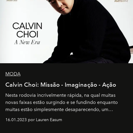
MODA
Calvin Choi: Missão - Imaginação - Ação
Nesta rodovia incrivelmente rápida, na qual muitas
novas faixas estão surgindo e se fundindo enquanto
muitas estão simplesmente desaparecendo, um
motorista está firmemente no controle de seu
16.01.2023 por Lauren Easum
transportador AMTD abrindo caminho para muitos
outros: Calvin Choi. Ele é um indivíduo eficaz, orientado