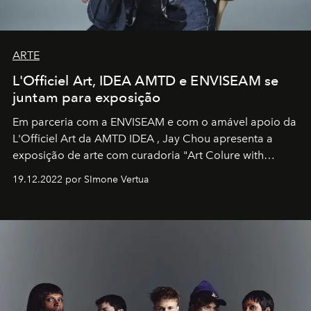
ARTE
L'Officiel Art, IDEA AMTD e ENVISEAM se
juntam para exposição
Em parceria com a
ENVISEAM
e com o amável apoio da
L'Officiel Art
da
AMTD IDEA
,
Jay Chou
apresenta a
exposição de arte com curadoria "Art Colure with
Artistes" no icônico
Marina Bay Sands
de Cingapura.
19.12.2022 por SImone Vertua