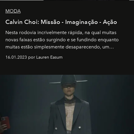
MODA
Calvin Choi: Missão - Imaginação - Ação
Nesta rodovia incrivelmente rápida, na qual muitas
novas faixas estão surgindo e se fundindo enquanto
muitas estão simplesmente desaparecendo, um
motorista está firmemente no controle de seu
16.01.2023 por Lauren Easum
transportador AMTD abrindo caminho para muitos
outros: Calvin Choi. Ele é um indivíduo eficaz, orientado
por propósitos, com um claro senso de missão na vida e
no mundo