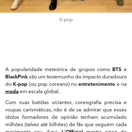
K-pop
A popularidade meteórica de grupos como
BTS
e
BlackPink
são um testemunho do impacto duradouro
do
K-pop
(ou pop coreano) no
entretenimento
e na
moda
em escala global.
Com suas batidas viciantes, coreografia precisa e
roupas carismáticas, não é de se admirar que esses
ídolos formadores de opinião tenham acumulado
milhões (talvez até bilhões) de fãs que seguem cada
movimento seu. Aqui,
L'Officiel
mostra cinco de