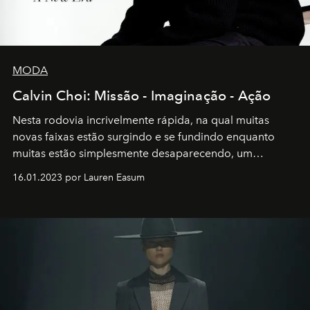
MODA
Calvin Choi: Missão - Imaginação - Ação
Nesta rodovia incrivelmente rápida, na qual muitas
novas faixas estão surgindo e se fundindo enquanto
muitas estão simplesmente desaparecendo, um
motorista está firmemente no controle de seu
16.01.2023 por Lauren Easum
transportador AMTD abrindo caminho para muitos
outros: Calvin Choi. Ele é um indivíduo eficaz, orientado
por propósitos, com um claro senso de missão na vida e
no mundo