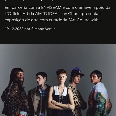
Em parceria com a
ENVISEAM
e com o amável apoio da
L'Officiel Art
da
AMTD IDEA
,
Jay Chou
apresenta a
exposição de arte com curadoria "Art Colure with
Artistes" no icônico
Marina Bay Sands
de Cingapura.
19.12.2022 por SImone Vertua