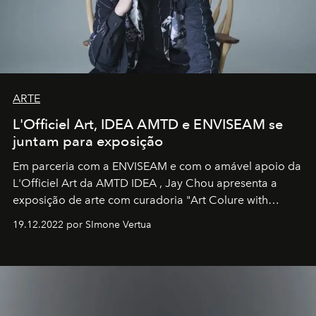
ARTE
L'Officiel Art, IDEA AMTD e ENVISEAM se
juntam para exposição
Em parceria com a
ENVISEAM
e com o amável apoio da
L'Officiel Art
da
AMTD IDEA
,
Jay Chou
apresenta a
exposição de arte com curadoria "Art Colure with
Artistes" no icônico
Marina Bay Sands
de Cingapura.
19.12.2022 por SImone Vertua