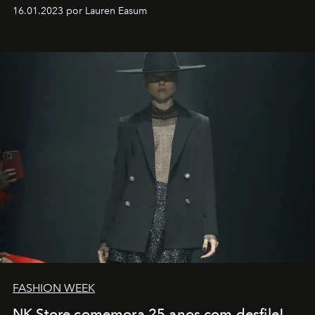
motorista está firmemente no controle de seu
16.01.2023 por Lauren Easum
transportador AMTD abrindo caminho para muitos
outros: Calvin Choi. Ele é um indivíduo eficaz, orientado
por propósitos, com um claro senso de missão na vida e
no mundo
FASHION WEEK
NK Store comemora 25 anos com desfile!