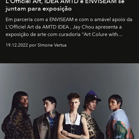
L'Officiel Art, IDEA AMTD e ENVISEAM se
juntam para exposição
Em parceria com a
ENVISEAM
e com o amável apoio da
L'Officiel Art
da
AMTD IDEA
,
Jay Chou
apresenta a
exposição de arte com curadoria "Art Colure with
Artistes" no icônico
Marina Bay Sands
de Cingapura.
19.12.2022 por SImone Vertua