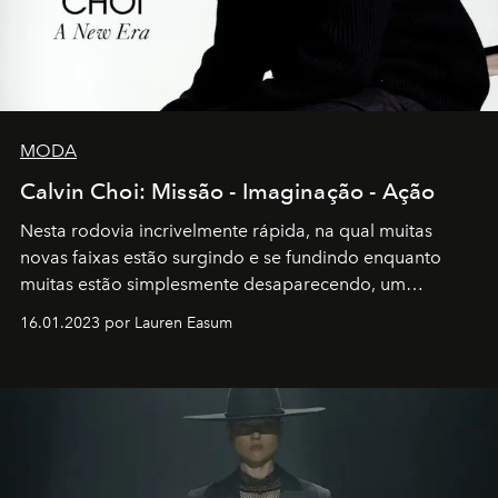
MODA
Calvin Choi: Missão - Imaginação - Ação
Nesta rodovia incrivelmente rápida, na qual muitas
novas faixas estão surgindo e se fundindo enquanto
muitas estão simplesmente desaparecendo, um
motorista está firmemente no controle de seu
16.01.2023 por Lauren Easum
transportador AMTD abrindo caminho para muitos
outros: Calvin Choi. Ele é um indivíduo eficaz, orientado
por propósitos, com um claro senso de missão na vida e
no mundo