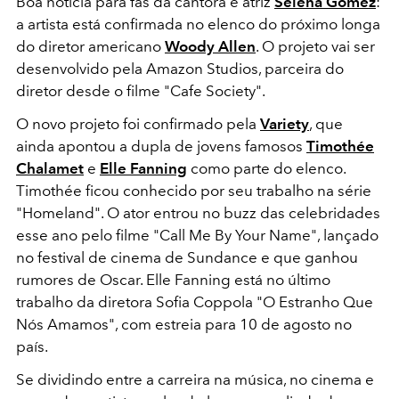
Boa notícia para fãs da cantora e atriz
Selena Gomez
:
a artista está confirmada no elenco do próximo longa
do diretor americano
Woody Allen
. O projeto vai ser
desenvolvido pela Amazon Studios, parceira do
diretor desde o filme "Cafe Society".
O novo projeto foi confirmado pela
Variety
, que
ainda apontou a dupla de jovens famosos
Timothée
Chalamet
e
Elle Fanning
como parte do elenco.
Timothée ficou conhecido por seu trabalho na série
"Homeland". O ator entrou no buzz das celebridades
esse ano pelo filme "Call Me By Your Name", lançado
no festival de cinema de Sundance e que ganhou
rumores de Oscar. Elle Fanning está no último
trabalho da diretora Sofia Coppola "O Estranho Que
Nós Amamos", com estreia para 10 de agosto no
país.
Se dividindo entre a carreira na música, no cinema e