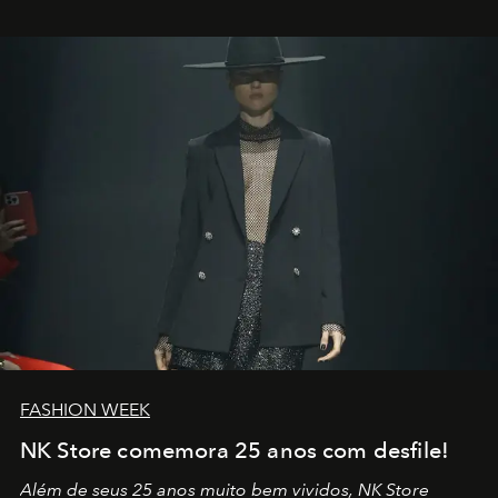
outros: Calvin Choi. Ele é um indivíduo eficaz, orientado
por propósitos, com um claro senso de missão na vida e
no mundo
FASHION WEEK
NK Store comemora 25 anos com desfile!
Além de seus 25 anos muito bem vividos, NK Store