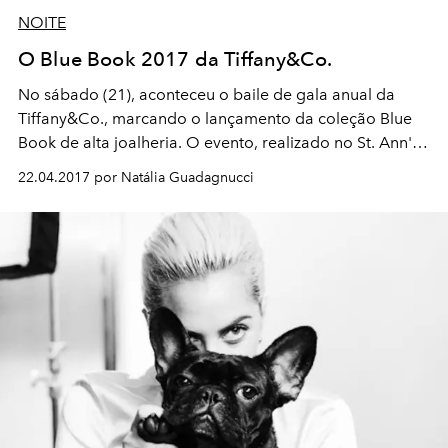
NOITE
O Blue Book 2017 da Tiffany&Co.
No sábado (21), aconteceu o baile de gala anual da
Tiffany&Co., marcando o lançamento da coleção Blue
Book de alta joalheria. O evento, realizado no St. Ann's
Warehouse, em Nova York, reuniu nomes como Reese
22.04.2017 por Natália Guadagnucci
Witherspoon, Ruth Negga, Claire Danes e Lala Rudge,
primeira influencer brasileira a ser convidada para a
festa. Na galeria, veja tudo o que rolou por lá.