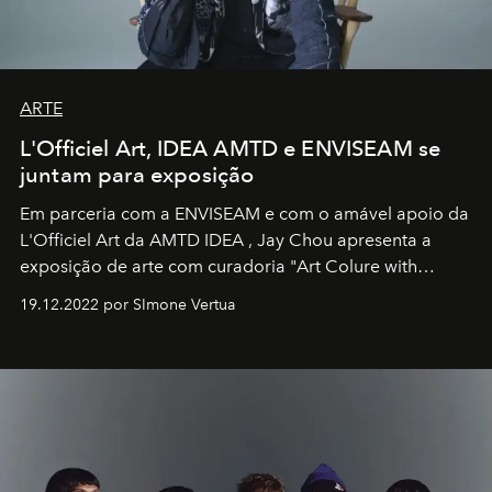
ARTE
L'Officiel Art, IDEA AMTD e ENVISEAM se
juntam para exposição
Em parceria com a
ENVISEAM
e com o amável apoio da
L'Officiel Art
da
AMTD IDEA
,
Jay Chou
apresenta a
exposição de arte com curadoria "Art Colure with
Artistes" no icônico
Marina Bay Sands
de Cingapura.
19.12.2022 por SImone Vertua