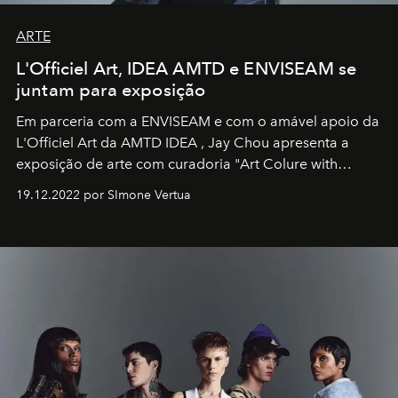
ARTE
L'Officiel Art, IDEA AMTD e ENVISEAM se
juntam para exposição
Em parceria com a
ENVISEAM
e com o amável apoio da
L'Officiel Art
da
AMTD IDEA
,
Jay Chou
apresenta a
exposição de arte com curadoria "Art Colure with
Artistes" no icônico
Marina Bay Sands
de Cingapura.
19.12.2022 por SImone Vertua