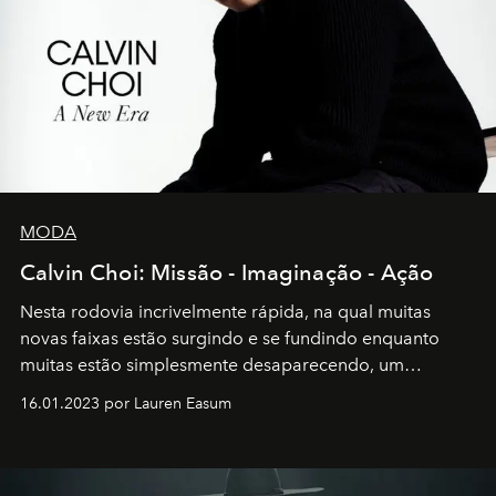
MODA
Calvin Choi: Missão - Imaginação - Ação
Nesta rodovia incrivelmente rápida, na qual muitas
novas faixas estão surgindo e se fundindo enquanto
muitas estão simplesmente desaparecendo, um
motorista está firmemente no controle de seu
16.01.2023 por Lauren Easum
transportador AMTD abrindo caminho para muitos
outros: Calvin Choi. Ele é um indivíduo eficaz, orientado
por propósitos, com um claro senso de missão na vida e