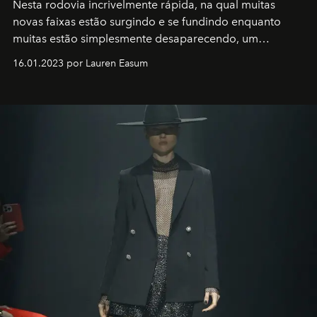
Nesta rodovia incrivelmente rápida, na qual muitas
novas faixas estão surgindo e se fundindo enquanto
muitas estão simplesmente desaparecendo, um
motorista está firmemente no controle de seu
16.01.2023 por Lauren Easum
transportador AMTD abrindo caminho para muitos
outros: Calvin Choi. Ele é um indivíduo eficaz, orientado
por propósitos, com um claro senso de missão na vida e
no mundo