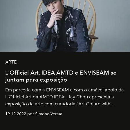
ARTE
L'Officiel Art, IDEA AMTD e ENVISEAM se
juntam para exposição
Em parceria com a
ENVISEAM
e com o amável apoio da
L'Officiel Art
da
AMTD IDEA
,
Jay Chou
apresenta a
exposição de arte com curadoria "Art Colure with
Artistes" no icônico
Marina Bay Sands
de Cingapura.
19.12.2022 por SImone Vertua