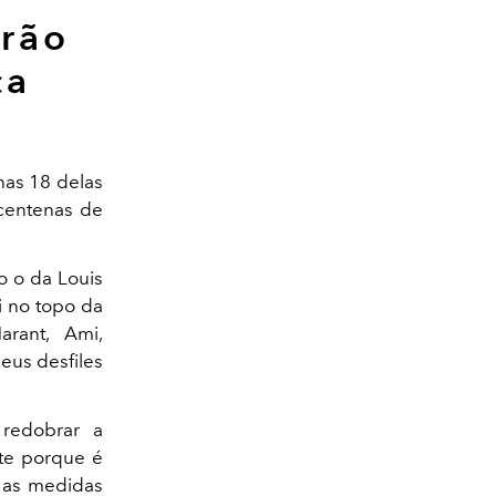
arão
ca
nas 18 delas
 centenas de
o o da Louis
i no topo da
rant, Ami,
eus desfiles
redobrar a
nte porque é
r as medidas