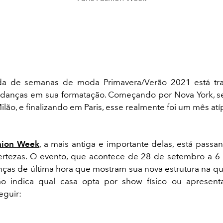
a de semanas de moda Primavera/Verão 2021 está t
udanças em sua formatação. Começando por Nova York, s
lão, e finalizando em Paris, esse realmente foi um mês atí
shion Week
, a mais antiga e importante delas, está pass
ertezas. O evento, que acontece de 28 de setembro a 6
ças de última hora que mostram sua nova estrutura na q
o indica qual casa opta por show físico ou apresentaç
eguir: