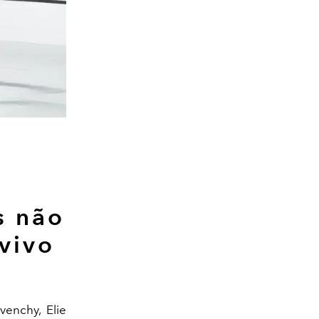
s não
 vivo
enchy, Elie