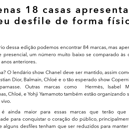
nas 18 casas apresent
eu desfile de forma físi
io dessa edição podemos encontrar 84 marcas, mas ape
le presencial, um número muito baixo se comparado às
 anos anteriores.
? O lendário show Chanel deve ser mantido, assim com
ristian Dior, Balmain, Chloé e o tão esperado show Copern
tparnasse. Outras marcas como Hermès, Isabel Ma
mas, Chloé, e Yohji Yamamoto também estão organizando s
vivo.
 é ainda maior para essas marcas que terão que 
de para conquistar o coração do público, principalme
e alguns desfiles tenham que ser reduzidos para mante