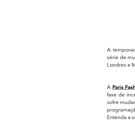
A temporad
série de m
Londres e Mi
A
Paris Fa
fase de inc
sofre mudan
programaçã
Entenda a s