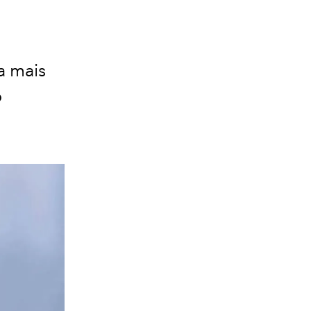
a mais
o