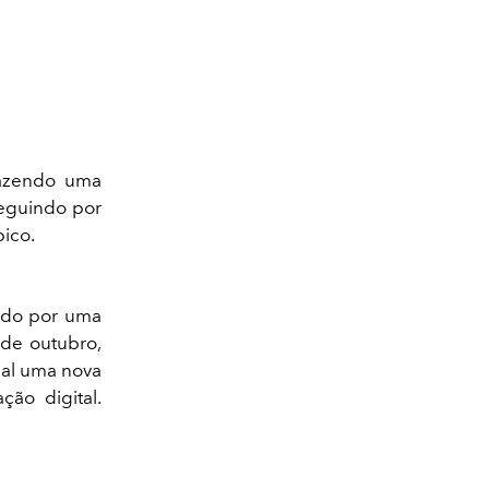
razendo uma
eguindo por
pico.
ando por uma
 de outubro,
ual uma nova
ão digital.