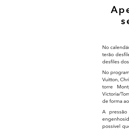
Ape
s
No calendár
terão desfi
desfiles dos
No programa
Vuitton, Ch
torre Mon
Victoria/To
de forma ao 
A pressão
engenhosida
possível qu