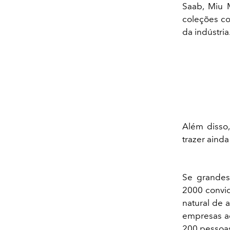
Saab, Miu 
coleções co
da indústria
Além disso
trazer aind
Se grandes
2000 convid
natural de 
empresas ac
200 pessoa