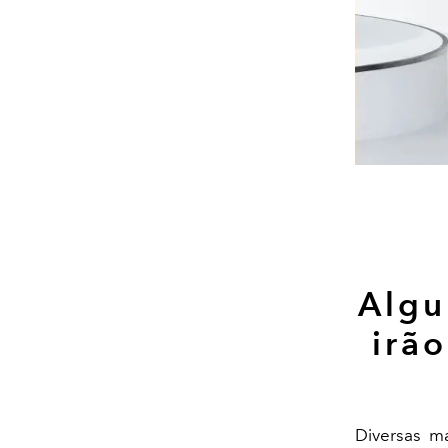
Algu
irão
Diversas m