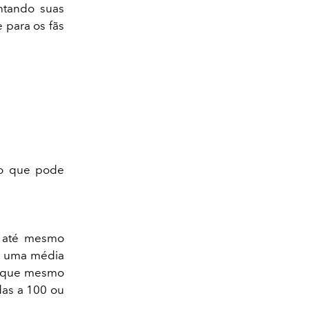
ntando suas
 para os fãs
 o que pode
r até mesmo
er uma média
se que mesmo
das a 100 ou