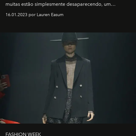
muitas estão simplesmente desaparecendo, um
motorista está firmemente no controle de seu
16.01.2023 por Lauren Easum
transportador AMTD abrindo caminho para muitos
outros: Calvin Choi. Ele é um indivíduo eficaz, orientado
por propósitos, com um claro senso de missão na vida e
no mundo
FASHION WEEK