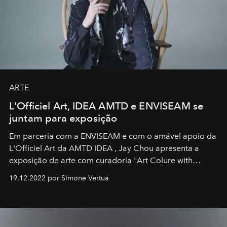
ARTE
L'Officiel Art, IDEA AMTD e ENVISEAM se
juntam para exposição
Em parceria com a
ENVISEAM
e com o amável apoio da
L'Officiel Art
da
AMTD IDEA
,
Jay Chou
apresenta a
exposição de arte com curadoria "Art Colure with
Artistes" no icônico
Marina Bay Sands
de Cingapura.
19.12.2022 por SImone Vertua