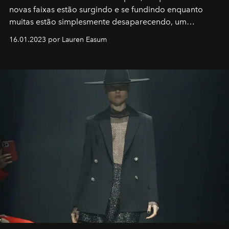
novas faixas estão surgindo e se fundindo enquanto
muitas estão simplesmente desaparecendo, um
motorista está firmemente no controle de seu
16.01.2023 por Lauren Easum
transportador AMTD abrindo caminho para muitos
outros: Calvin Choi. Ele é um indivíduo eficaz, orientado
por propósitos, com um claro senso de missão na vida e
no mundo