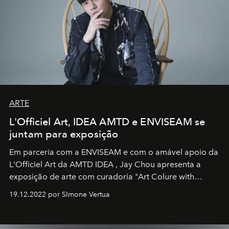
ARTE
L'Officiel Art, IDEA AMTD e ENVISEAM se
juntam para exposição
Em parceria com a
ENVISEAM
e com o amável apoio da
L'Officiel Art
da
AMTD IDEA
,
Jay Chou
apresenta a
exposição de arte com curadoria "Art Colure with
Artistes" no icônico
Marina Bay Sands
de Cingapura.
19.12.2022 por SImone Vertua