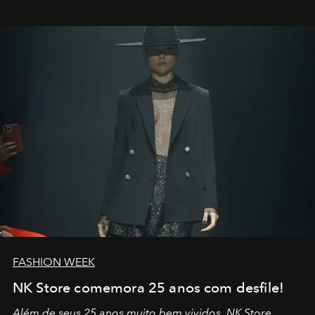
outros: Calvin Choi. Ele é um indivíduo eficaz, orientado
por propósitos, com um claro senso de missão na vida e
no mundo
FASHION WEEK
NK Store comemora 25 anos com desfile!
Além de seus 25 anos muito bem vividos, NK Store