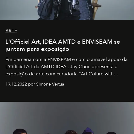
ARTE
L'Officiel Art, IDEA AMTD e ENVISEAM se
juntam para exposição
Em parceria com a
ENVISEAM
e com o amável apoio da
L'Officiel Art
da
AMTD IDEA
,
Jay Chou
apresenta a
exposição de arte com curadoria "Art Colure with
Artistes" no icônico
Marina Bay Sands
de Cingapura.
19.12.2022 por SImone Vertua