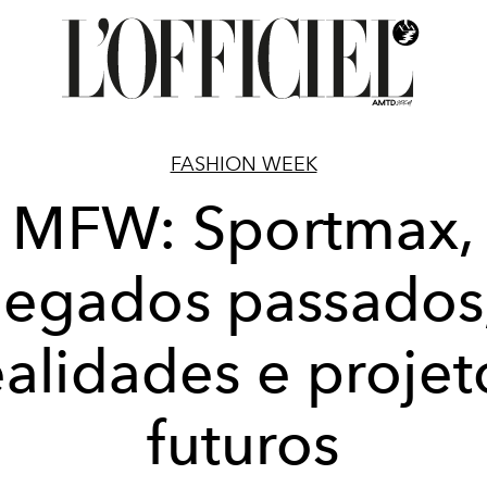
FASHION WEEK
MFW: Sportmax,
legados passados
ealidades e projet
futuros