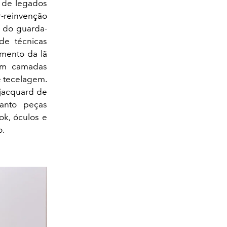
 de legados
r-reinvenção
s do guarda-
de técnicas
mento da lã
 em camadas
e tecelagem.
 jacquard de
anto peças
ok, óculos e
o.