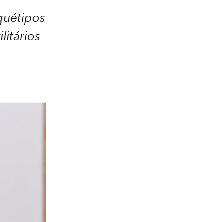
quétipos
itários