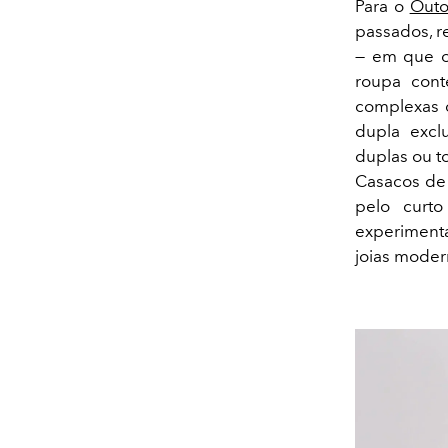
Para o
Outo
passados, r
— em que o 
roupa cont
complexas 
dupla excl
duplas ou t
Casacos de 
pelo curt
experimenta
joias moder