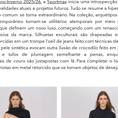
no-Inverno 2025/26
, a
Sportmax
inicia uma introspecção
ealidades atuais e projetos futuros. Tudo se resume a hipe
comum se torna extraordinário. Na coleção, arquétipo
emporâneo tornam-se utilitários atemporais por meio 
que definem um novo luxo, começando com um renasci
usiva da marca. Silhuetas esculturais são drapeadas
orcidas em um trompe l'oeil de jeans feito com técnicas d
pele sintética evocam outra ilusão de crocodilo feito em
o e tufos de plumagem semelhante a penas, enqu
is de couro são justapostas com lã. Para completar o lo
nistas em metal retorcido que se tornam objetos de desej