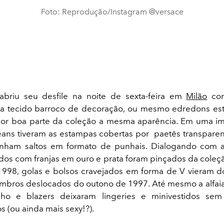
Foto: Reprodução/Instagram @versace
briu seu desfile na noite de sexta-feira em
Milão
com
a tecido barroco de decoração, ou mesmo edredons es
or boa parte da coleção a mesma aparência. Em uma i
eans tiveram as estampas cobertas por paetês transparen
tinham saltos em formato de punhais. Dialogando com a
idos com franjas em ouro e prata foram pinçados da coleçã
998, golas e bolsos cravejados em forma de V vieram 
mbros deslocados do outono de 1997. Até mesmo a alfaia
ho e blazers deixaram lingeries e minivestidos sem
 (ou ainda mais sexy!?).