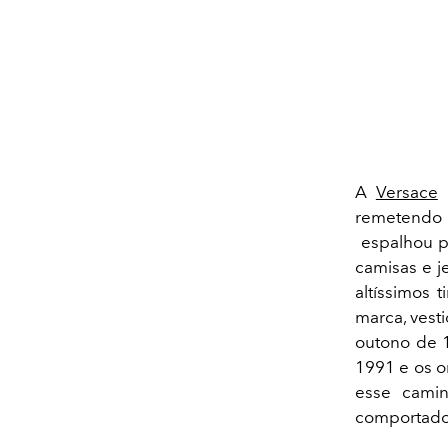
A
Versace
a
remetendo 
espalhou p
camisas e j
altíssimos 
marca, vest
outono de 1
1991 e os o
esse camin
comportados