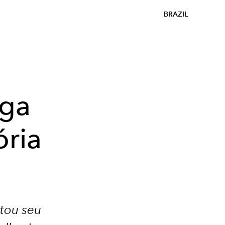
BRAZIL
oga
ória
tou seu