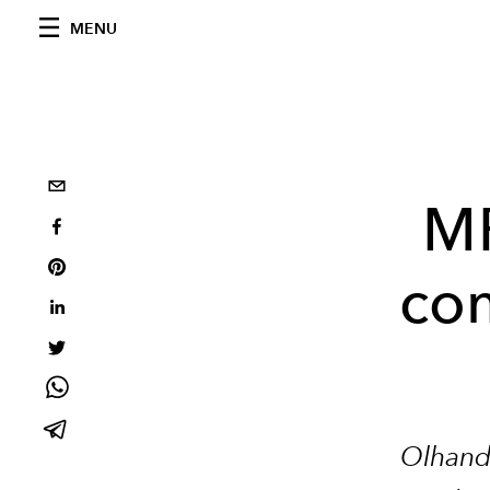
MENU
MF
com
Olhand