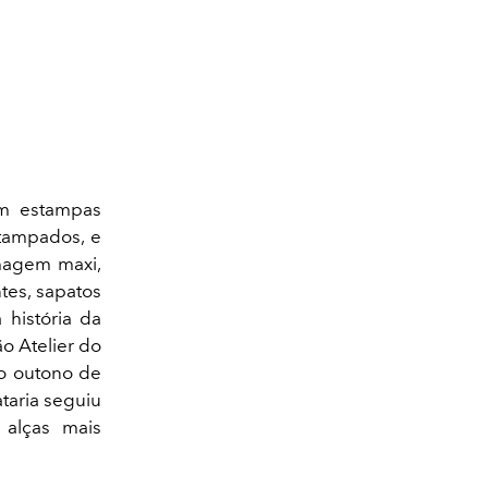
 estampas
tampados, e
magem maxi,
tes, sapatos
 história da
o Atelier do
do outono de
taria seguiu
 alças mais