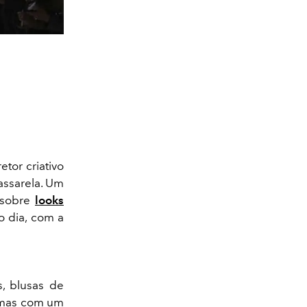
etor criativo
assarela. Um
 sobre
looks
o dia, com a
s, blusas de
, mas com um