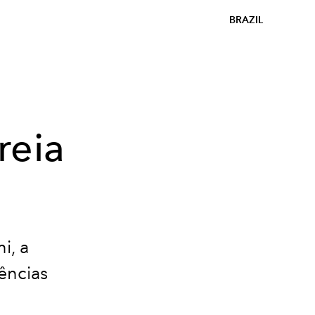
BRAZIL
reia
i, a
ências