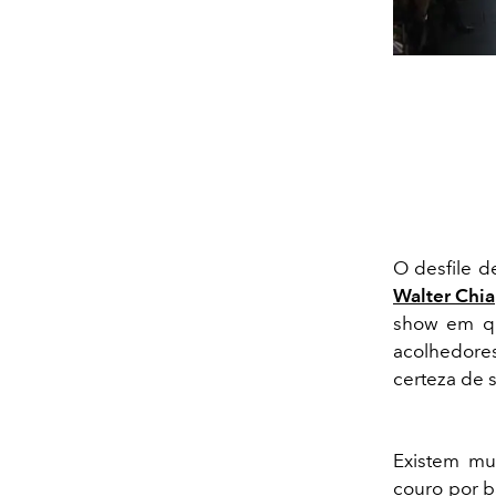
O desfile 
Walter Chi
show em qu
acolhedores
certeza de 
Existem mui
couro por b