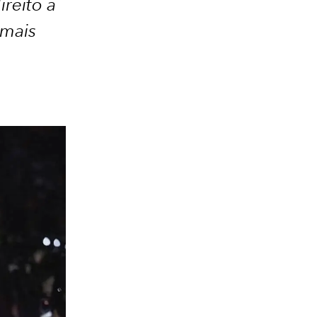
reito a
 mais