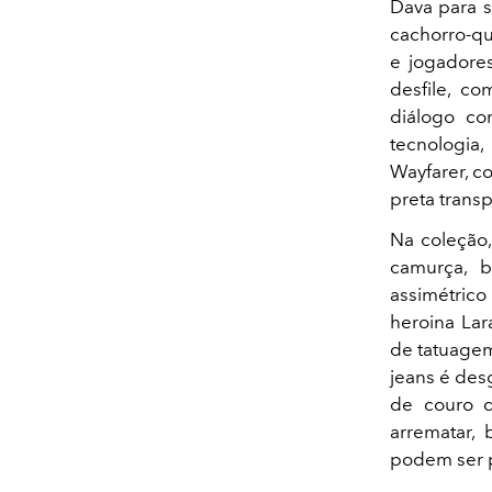
Dava para s
cachorro-qu
e jogadores
desfile, c
diálogo co
tecnologia
Wayfarer, c
preta trans
Na coleção,
camurça, b
assimétric
heroina Lar
de tatuagem
jeans é des
de couro d
arrematar, 
podem ser p