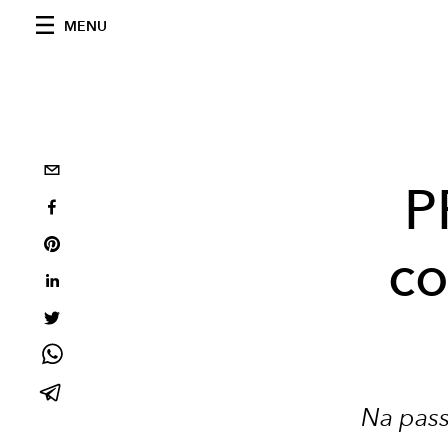
MENU
P
co
Na pass