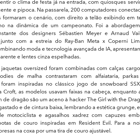
entir o clima de festa já na entrada, com quiosques serv
ente e pipoca. Na passarela, 200 computadores conect
 formaram o cenário, com direito a telão exibindo em 
omo na dinâmica de um campeonato. Foi a abordage
nstante dos designers Sébastien Meyer e Arnaud Vai
, junto com a estreia do Ray-Ban Meta x Coperni Limi
ombinando moda e tecnologia avançada de IA, apresent
parente e lentes cinza espelhadas.
 jaquetas oversized foram combinadas com calças carg
odies de malha contrastaram com alfaiataria, parka
o foram inspiradas no clássico jogo de snowboard SS
a Croft, as modelos usavam faixas na cabeça, enquanto
 de dragão são um aceno à hacker The Girl with the Drag
gastado e de cintura baixa, lembrando a estética grunge, e
e motociclista e agasalhos xadrez com capuzes embu
botas de couro inspiradas em Resident Evil. Para a noi
resas na coxa por uma tira de couro ajustável.