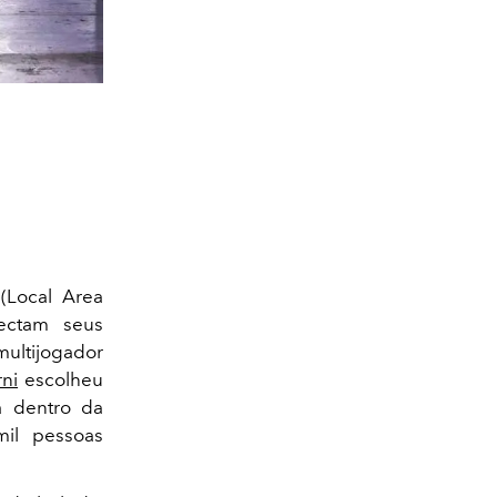
(Local Area
ectam seus
ultijogador
ni
escolheu
 dentro da
il pessoas