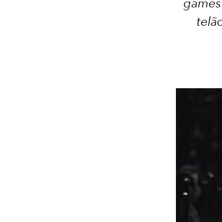
games 
telã