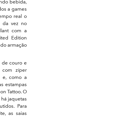
indo bebida,
ados a games
tempo real o
m da vez no
llant com a
ted Edition
ando armação
o de couro e
s com zíper
X e, como a
 as estampas
on Tattoo. O
 há jaquetas
tidos. Para
te, as saias