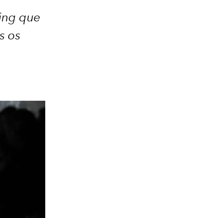
ing que
s os