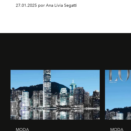
27.01.2025 por Ana Lívia Segatti
MODA
MODA