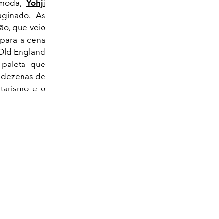
 moda,
Yohji
ginado. As
ção, que veio
 para a cena
 Old England
 paleta que
m dezenas de
etarismo e o