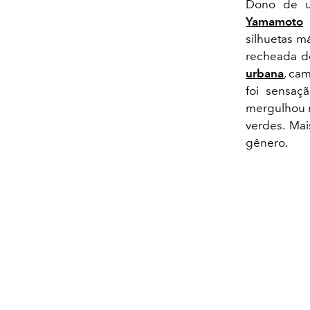
Dono de u
Yamamoto
l
silhuetas má
recheada de
urbana
, ca
foi sensaç
mergulhou n
verdes. Mai
gênero.