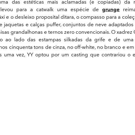
ma das estéticas mais aclamadas (e copiadas) da
evou para a catwalk uma espécie de
grunge
reima
xi e o desleixo proposital ditara, o compasso para a cole
 jaquetas e calças puffer, conjuntos de neve adaptados
misas grandalhonas e ternos zero convencionais. O xadrez
ão ao lado das estampas silkadas da grife e de uma
os cinquenta tons de cinza, no off-white, no branco e e
s uma vez, YY optou por um casting que contrariou o 