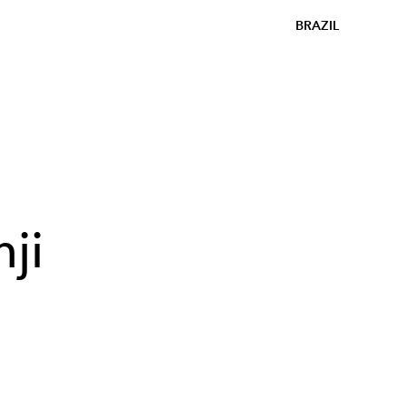
BRAZIL
ji
o