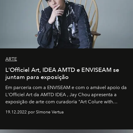
ARTE
L'Officiel Art, IDEA AMTD e ENVISEAM se
juntam para exposição
Em parceria com a
ENVISEAM
e com o amável apoio da
L'Officiel Art
da
AMTD IDEA
,
Jay Chou
apresenta a
exposição de arte com curadoria "Art Colure with
Artistes" no icônico
Marina Bay Sands
de Cingapura.
19.12.2022 por SImone Vertua