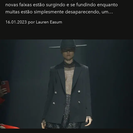
novas faixas estão surgindo e se fundindo enquanto
muitas estão simplesmente desaparecendo, um
motorista está firmemente no controle de seu
16.01.2023 por Lauren Easum
transportador AMTD abrindo caminho para muitos
outros: Calvin Choi. Ele é um indivíduo eficaz, orientado
por propósitos, com um claro senso de missão na vida e
no mundo