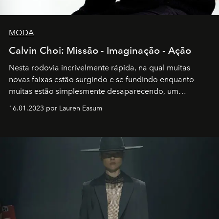
MODA
Calvin Choi: Missão - Imaginação - Ação
Nesta rodovia incrivelmente rápida, na qual muitas
novas faixas estão surgindo e se fundindo enquanto
muitas estão simplesmente desaparecendo, um
motorista está firmemente no controle de seu
16.01.2023 por Lauren Easum
transportador AMTD abrindo caminho para muitos
outros: Calvin Choi. Ele é um indivíduo eficaz, orientado
por propósitos, com um claro senso de missão na vida e
no mundo