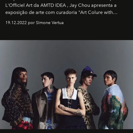
L'Officiel Art
da
AMTD IDEA
,
Jay Chou
apresenta a
exposição de arte com curadoria "Art Colure with
Artistes" no icônico
Marina Bay Sands
de Cingapura.
19.12.2022 por SImone Vertua