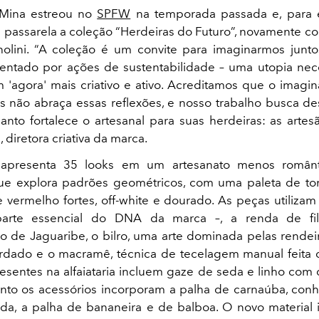
 Mina estreou no
SPFW
na temporada passada e, para e
a passarela a coleção “Herdeiras do Futuro”, novamente co
olini. “A coleção é um convite para imaginarmos junto
rientado por ações de sustentabilidade – uma utopia nec
m 'agora' mais criativo e ativo. Acreditamos que o imaginá
s não abraça essas reflexões, e nosso trabalho busca d
anto fortalece o artesanal para suas herdeiras: as artes
, diretora criativa da marca.
 apresenta 35 looks em um artesanato menos românt
e explora padrões geométricos, com uma paleta de ton
 vermelho fortes, off-white e dourado. As peças utilizam
parte essencial do DNA da marca –, a renda de fil
co de Jaguaribe, o bilro, uma arte dominada pelas rendeir
rdado e o macramê, técnica de tecelagem manual feita 
resentes na alfaiataria incluem gaze de seda e linho com
anto os acessórios incorporam a palha de carnaúba, co
ida, a palha de bananeira e de balboa. O novo material