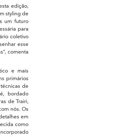
sta edição,
m styling de
s um futuro
essária para
rio coletivo
esenhar esse
ãs”, comenta
ico e mais
s primários
 técnicas de
é, bordado
as de Trairi,
com nós. Os
 detalhes em
nhecida como
 incorporado