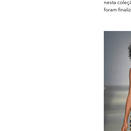
nesta coleç
foram final