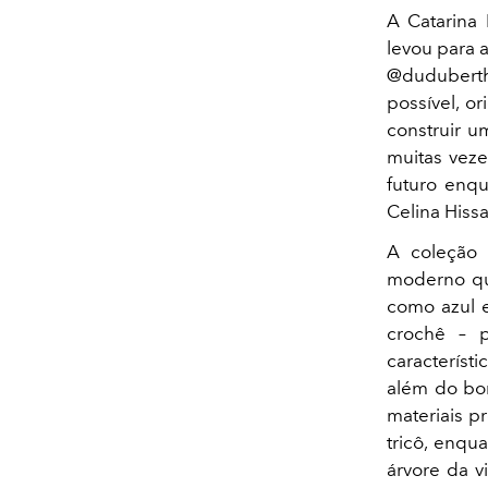
A Catarina
levou para 
@duduberth
possível, o
construir u
muitas veze
futuro enqu
Celina Hissa
A coleção
moderno qu
como azul e
crochê – 
característi
além do bo
materiais p
tricô, enqu
árvore da v