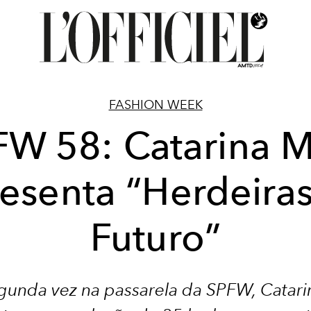
FASHION WEEK
FW 58: Catarina M
esenta “Herdeira
Futuro”
egunda vez na passarela da SPFW, Catari