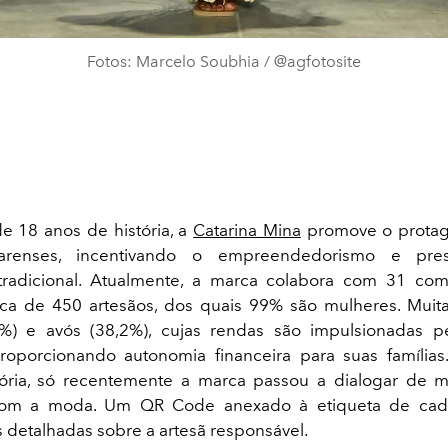
Fotos: Marcelo Soubhia / @agfotosite
 18 anos de história, a
Catarina Mina
promove o prota
earenses, incentivando o empreendedorismo e pre
 tradicional. Atualmente, a marca colabora com 31 co
ca de 450 artesãos, dos quais 99% são mulheres. Muit
%) e avós (38,2%), cujas rendas são impulsionadas pe
proporcionando autonomia financeira para suas família
tória, só recentemente a marca passou a dialogar de 
com a moda. Um QR Code anexado à etiqueta de cada
 detalhadas sobre a artesã responsável.