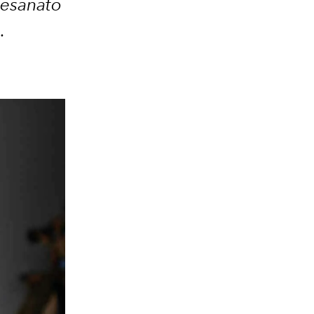
tesanato
.