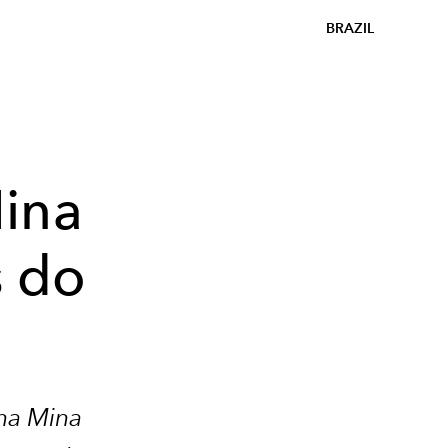
BRAZIL
ina
s do
na Mina