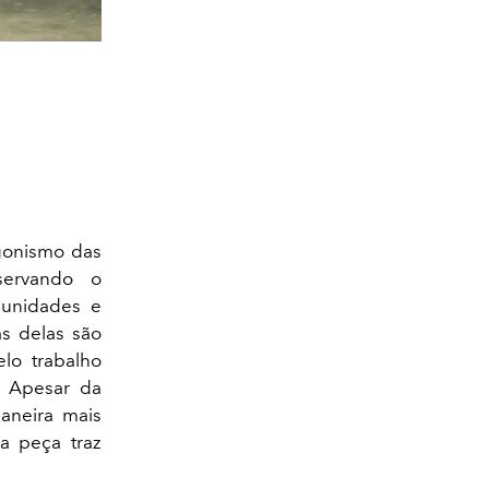
gonismo das
servando o
munidades e
as delas são
lo trabalho
s. Apesar da
maneira mais
 peça traz